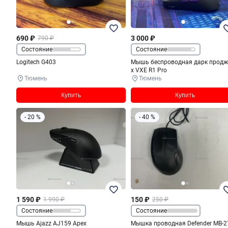
690 ₽
3 000 ₽
790 ₽
Состояние
Состояние
Logitech G403
Мышь беспроводная дарк продж
x VXE R1 Pro
Тюмень
Тюмень
Купить
Купить
- 20 %
- 40 %
1 590 ₽
150 ₽
1 990 ₽
250 ₽
Состояние
Состояние
Мышь Ajazz AJ159 Apex
Мышка проводная Defender MB-2