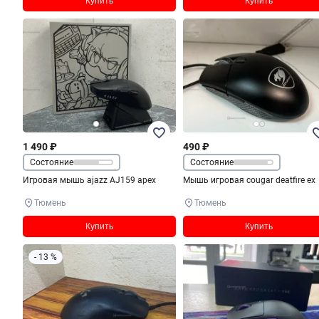
Купить
Купить
1 490 ₽
490 ₽
Состояние
Состояние
Игровая мышь ajazz AJ159 apex
Мышь игровая cougar deatfire ex
Тюмень
Тюмень
Купить
Купить
- 13 %