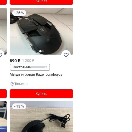
Купить
- 26 %
890 ₽
1 200 ₽
Состояние
Мышь игровая Razer ouroboros
Тюмень
Купить
- 13 %