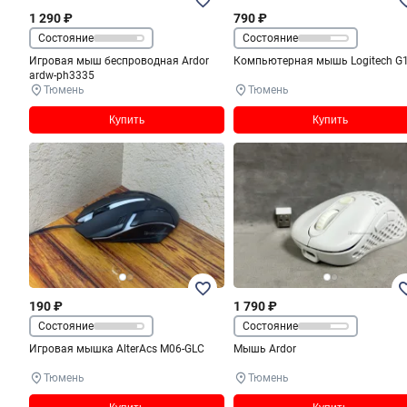
1 290 ₽
790 ₽
Состояние
Состояние
Игровая мыш беспроводная Ardor
Компьютерная мышь Logitech G
ardw-ph3335
Тюмень
Тюмень
Купить
Купить
190 ₽
1 790 ₽
Состояние
Состояние
Игровая мышка AlterAcs M06-GLC
Мышь Ardor
Тюмень
Тюмень