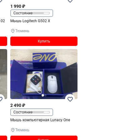
1 990 ₽
Состояние
102
Мышь Logitech G502 X
Тюмень
Купить
2 490 ₽
Состояние
Мышь компьютерная Lunacy One
Тюмень